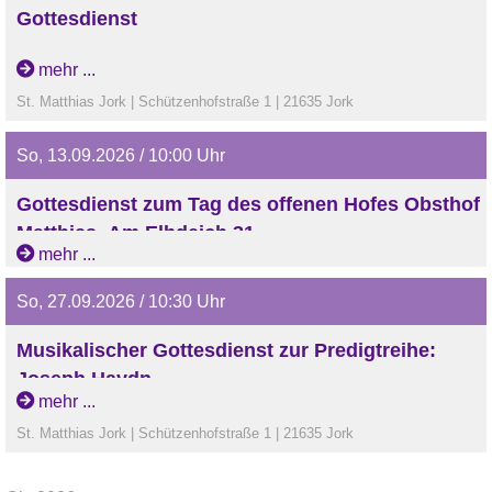
Gottesdienst
Gottesdienst
mehr ...
St. Matthias Jork | Schützenhofstraße 1 | 21635 Jork
So, 13.09.2026 / 10:00 Uhr
Gottesdienst zum Tag des offenen Hofes Obsthof
Matthies, Am Elbdeich 31
mehr ...
Gottesdienst zum Tag des offenen Hofes, Obsthof Matthies,
Am Elbdeich 31
So, 27.09.2026 / 10:30 Uhr
Musikalischer Gottesdienst zur Predigtreihe:
Joseph Haydn
mehr ...
Musikalischer Gottesdienst zur Predigtreihe: Joseph
St. Matthias Jork | Schützenhofstraße 1 | 21635 Jork
Haydn